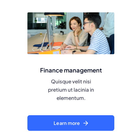
Our services
Other services we
offer
View all services
Finance management
Quisque velit nisi
pretium ut lacinia in
elementum.
Learn more